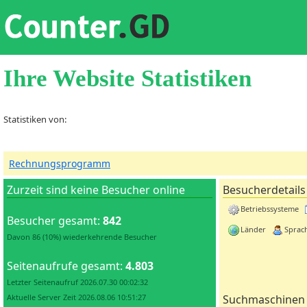
Ihre Website Statistiken
Statistiken von:
Rechnungsprogramm
Zurzeit sind keine Besucher online
Besucherdetails
Betriebssysteme
Besucher gesamt:
842
Länder
Sprac
Davon 86 (10%) wiederkehrende Besucher
Seitenaufrufe gesamt:
4.803
Letzter Seitenaufruf 2026.07.30 00:02:32
Aktuelle Server Zeit 2026.08.06 10:51:27
Suchmaschinen 