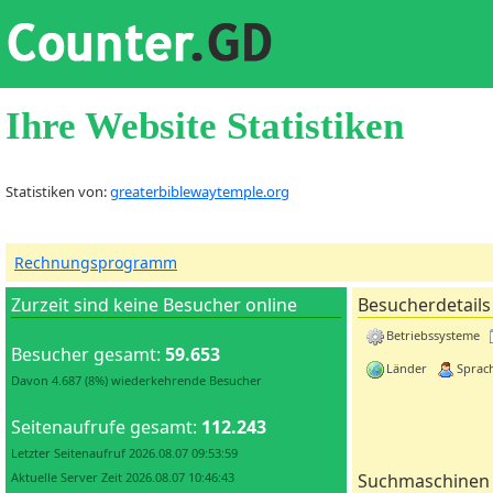
Ihre Website Statistiken
Statistiken von:
greaterbiblewaytemple.org
Rechnungsprogramm
Zurzeit sind keine Besucher online
Besucherdetails
Betriebssysteme
Besucher gesamt:
59.653
Länder
Sprac
Davon 4.687 (8%) wiederkehrende Besucher
Seitenaufrufe gesamt:
112.243
Letzter Seitenaufruf 2026.08.07 09:53:59
Aktuelle Server Zeit 2026.08.07 10:46:43
Suchmaschinen 